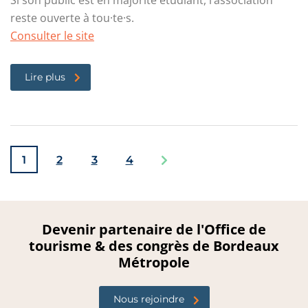
Si son public est en majorité étudiant, l’association
reste ouverte à tou·te·s.
Consulter le site
Lire plus
1
2
3
4
Devenir partenaire de l'Office de
tourisme & des congrès de Bordeaux
Métropole
Nous rejoindre