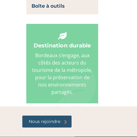
Boîte à outils
Destination durable
Bordeaux s’engage, aux
côtés des acteurs du
tourisme de la métropole,
pour la préservation de
nos environnements
partagés.
Nous rejoindre