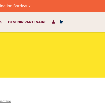
stination Bordeaux
ES
DEVENIR PARTENAIRE
entaire