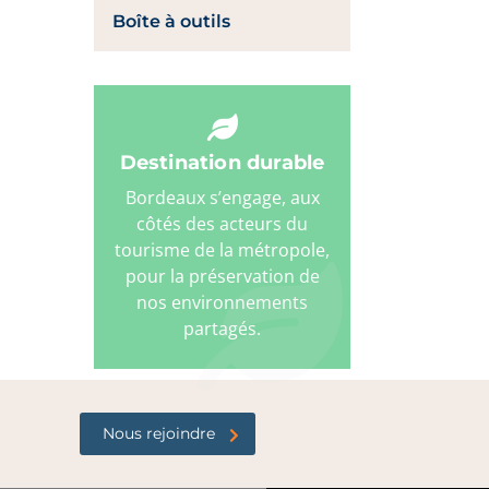
Boîte à outils
Destination durable
Bordeaux s’engage, aux
côtés des acteurs du
tourisme de la métropole,
pour la préservation de
nos environnements
partagés.
Nous rejoindre