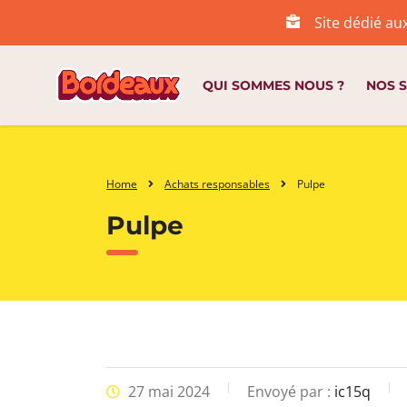
Site dédié au
QUI SOMMES NOUS ?
NOS S
Home
Achats responsables
Pulpe
Pulpe
27 mai 2024
Envoyé par :
ic15q