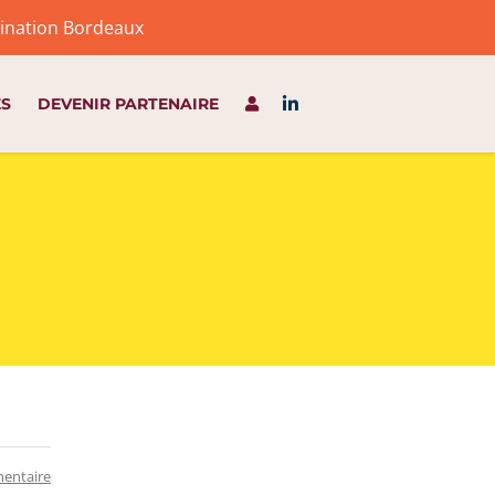
stination Bordeaux
ES
DEVENIR PARTENAIRE
entaire