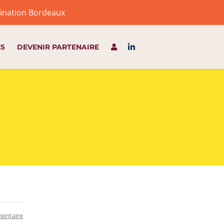
stination Bordeaux
ES
DEVENIR PARTENAIRE
entaire