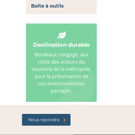
Boîte à outils
Destination durable
Bordeaux s’engage, aux
côtés des acteurs du
tourisme de la métropole,
pour la préservation de
nos environnements
partagés.
Nous rejoindre