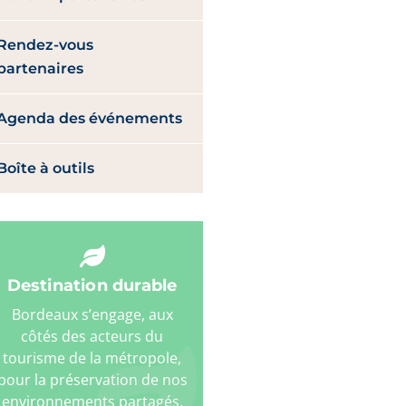
Rendez-vous
partenaires
Agenda des événements
Boîte à outils
Destination durable
Bordeaux s’engage, aux
côtés des acteurs du
tourisme de la métropole,
pour la préservation de nos
environnements partagés.