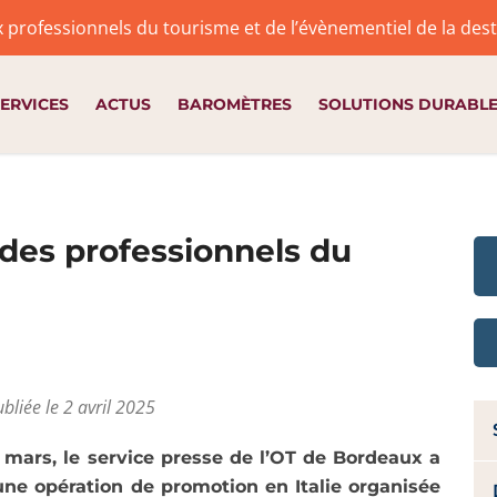
x professionnels du tourisme et de l’évènementiel de la de
ERVICES
ACTUS
BAROMÈTRES
SOLUTIONS DURABL
 des professionnels du
bliée le 2 avril 2025
 mars, le service presse de l’OT de Bordeaux a
une opération de promotion en Italie organisée